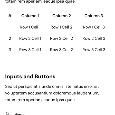
totam rem aperiam, eaque ipsa quae.
#
Column 1
Column 2
Column 3
1
Row 1 Cell 1
Row 1 Cell 2
Row 1 Cell 3
2
Row 2 Cell 1
Row 2 Cell 2
Row 2 Cell 3
3
Row 3 Cell 1
Row 3 Cell 2
Row 3 Cell 3
Inputs and Buttons
Sed ut perspiciatis unde omnis iste natus error sit
voluptatem accusantium doloremque laudantium,
totam rem aperiam, eaque ipsa quae.